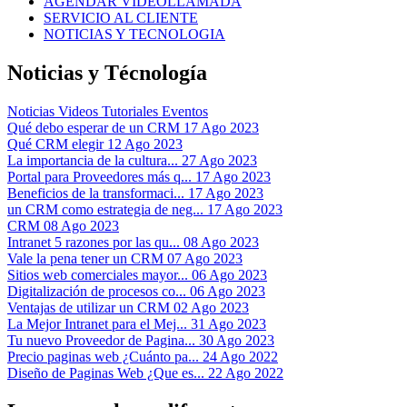
AGENDAR VIDEOLLAMADA
SERVICIO AL CLIENTE
NOTICIAS Y TECNOLOGIA
Noticias y Técnología
Noticias
Videos Tutoriales
Eventos
Qué debo esperar de un CRM
17 Ago 2023
Qué CRM elegir
12 Ago 2023
La importancia de la cultura...
27 Ago 2023
Portal para Proveedores más q...
17 Ago 2023
Beneficios de la transformaci...
17 Ago 2023
un CRM como estrategia de neg...
17 Ago 2023
CRM
08 Ago 2023
Intranet 5 razones por las qu...
08 Ago 2023
Vale la pena tener un CRM
07 Ago 2023
Sitios web comerciales mayor...
06 Ago 2023
Digitalización de procesos co...
06 Ago 2023
Ventajas de utilizar un CRM
02 Ago 2023
La Mejor Intranet para el Mej...
31 Ago 2023
Tu nuevo Proveedor de Pagina...
30 Ago 2023
Precio paginas web ¿Cuánto pa...
24 Ago 2022
Diseño de Paginas Web ¿Que es...
22 Ago 2022