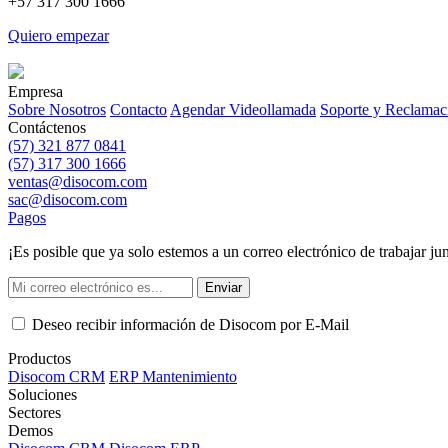
+57
317 300 1666
Quiero empezar
Empresa
Sobre Nosotros
Contacto
Agendar Videollamada
Soporte y Reclamac
Contáctenos
(57) 321 877 0841
(57) 317 300 1666
ventas@disocom.com
sac@disocom.com
Pagos
¡Es posible que ya solo estemos a un correo electrónico de trabajar ju
Enviar
Deseo recibir información de Disocom por E-Mail
Productos
Disocom CRM
ERP Mantenimiento
Soluciones
Sectores
Demos