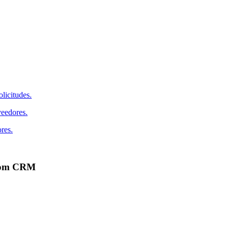
licitudes.
veedores.
res.
ocom CRM