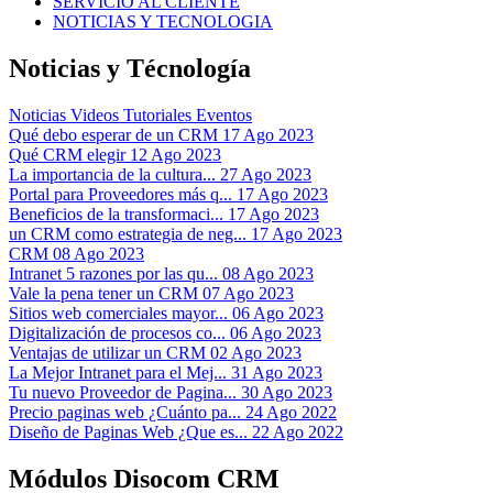
SERVICIO AL CLIENTE
NOTICIAS Y TECNOLOGIA
Noticias y Técnología
Noticias
Videos Tutoriales
Eventos
Qué debo esperar de un CRM
17 Ago 2023
Qué CRM elegir
12 Ago 2023
La importancia de la cultura...
27 Ago 2023
Portal para Proveedores más q...
17 Ago 2023
Beneficios de la transformaci...
17 Ago 2023
un CRM como estrategia de neg...
17 Ago 2023
CRM
08 Ago 2023
Intranet 5 razones por las qu...
08 Ago 2023
Vale la pena tener un CRM
07 Ago 2023
Sitios web comerciales mayor...
06 Ago 2023
Digitalización de procesos co...
06 Ago 2023
Ventajas de utilizar un CRM
02 Ago 2023
La Mejor Intranet para el Mej...
31 Ago 2023
Tu nuevo Proveedor de Pagina...
30 Ago 2023
Precio paginas web ¿Cuánto pa...
24 Ago 2022
Diseño de Paginas Web ¿Que es...
22 Ago 2022
Módulos Disocom CRM