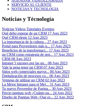
AGENDAR VIDEOLLAMADA
SERVICIO AL CLIENTE
NOTICIAS Y TECNOLOGIA
Noticias y Técnología
Noticias
Videos Tutoriales
Eventos
Qué debo esperar de un CRM
17 Ago 2023
Qué CRM elegir
12 Ago 2023
La importancia de la cultura...
27 Ago 2023
Portal para Proveedores más q...
17 Ago 2023
Beneficios de la transformaci...
17 Ago 2023
un CRM como estrategia de neg...
17 Ago 2023
CRM
08 Ago 2023
Intranet 5 razones por las qu...
08 Ago 2023
Vale la pena tener un CRM
07 Ago 2023
Sitios web comerciales mayor...
06 Ago 2023
Digitalización de procesos co...
06 Ago 2023
Ventajas de utilizar un CRM
02 Ago 2023
La Mejor Intranet para el Mej...
31 Ago 2023
Tu nuevo Proveedor de Pagina...
30 Ago 2023
Precio paginas web ¿Cuánto pa...
24 Ago 2022
Diseño de Paginas Web ¿Que es...
22 Ago 2022