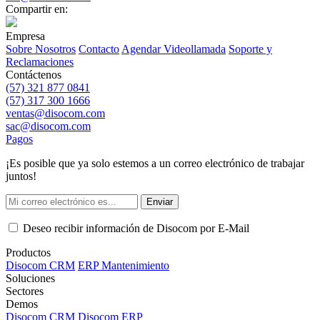
Compartir en:
Empresa
Sobre Nosotros
Contacto
Agendar Videollamada
Soporte y
Reclamaciones
Contáctenos
(57) 321 877 0841
(57) 317 300 1666
ventas@disocom.com
sac@disocom.com
Pagos
¡Es posible que ya solo estemos a un correo electrónico de trabajar
juntos!
Enviar
Deseo recibir información de Disocom por E-Mail
Productos
Disocom CRM
ERP Mantenimiento
Soluciones
Sectores
Demos
Disocom CRM
Disocom ERP