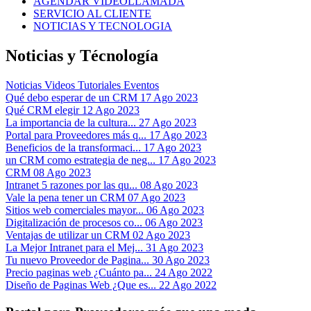
AGENDAR VIDEOLLAMADA
SERVICIO AL CLIENTE
NOTICIAS Y TECNOLOGIA
Noticias y Técnología
Noticias
Videos Tutoriales
Eventos
Qué debo esperar de un CRM
17 Ago 2023
Qué CRM elegir
12 Ago 2023
La importancia de la cultura...
27 Ago 2023
Portal para Proveedores más q...
17 Ago 2023
Beneficios de la transformaci...
17 Ago 2023
un CRM como estrategia de neg...
17 Ago 2023
CRM
08 Ago 2023
Intranet 5 razones por las qu...
08 Ago 2023
Vale la pena tener un CRM
07 Ago 2023
Sitios web comerciales mayor...
06 Ago 2023
Digitalización de procesos co...
06 Ago 2023
Ventajas de utilizar un CRM
02 Ago 2023
La Mejor Intranet para el Mej...
31 Ago 2023
Tu nuevo Proveedor de Pagina...
30 Ago 2023
Precio paginas web ¿Cuánto pa...
24 Ago 2022
Diseño de Paginas Web ¿Que es...
22 Ago 2022