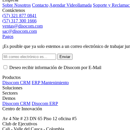
Sobre Nosotros
Contacto
Agendar Videollamada
Soporte y Reclamac
Contáctenos
(57) 321 877 0841
(57) 317 300 1666
ventas@disocom.com
sac@disocom.com
Pagos
¡Es posible que ya solo estemos a un correo electrónico de trabajar ju
Enviar
Deseo recibir información de Disocom por E-Mail
Productos
Disocom CRM
ERP Mantenimiento
Soluciones
Sectores
Demos
Disocom CRM
Disocom ERP
Centro de Innovación
Av 4 Nte # 23 DN 65 Piso 12 oficina #5
Club de Ejecutivos
Cali - Valle del Cauca - Colombia