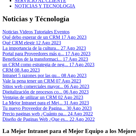
SERVICIO AL CLIENTE
NOTICIAS Y TECNOLOGIA
Noticias y Técnología
Noticias
Videos Tutoriales
Eventos
Qué debo esperar de un CRM
17 Ago 2023
Qué CRM elegir
12 Ago 2023
La importancia de la cultura...
27 Ago 2023
Portal para Proveedores más q...
17 Ago 2023
Beneficios de la transformaci...
17 Ago 2023
un CRM como estrategia de neg...
17 Ago 2023
CRM
08 Ago 2023
Intranet 5 razones por las qu...
08 Ago 2023
Vale la pena tener un CRM
07 Ago 2023
Sitios web comerciales mayor...
06 Ago 2023
Digitalización de procesos co...
06 Ago 2023
Ventajas de utilizar un CRM
02 Ago 2023
La Mejor Intranet para el Mej...
31 Ago 2023
Tu nuevo Proveedor de Pagina...
30 Ago 2023
Precio paginas web ¿Cuánto pa...
24 Ago 2022
Diseño de Paginas Web ¿Que es...
22 Ago 2022
La Mejor Intranet para el Mejor Equipo a los Mejores