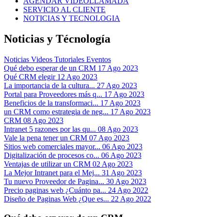
AGENDAR VIDEOLLAMADA
SERVICIO AL CLIENTE
NOTICIAS Y TECNOLOGIA
Noticias y Técnología
Noticias
Videos Tutoriales
Eventos
Qué debo esperar de un CRM
17 Ago 2023
Qué CRM elegir
12 Ago 2023
La importancia de la cultura...
27 Ago 2023
Portal para Proveedores más q...
17 Ago 2023
Beneficios de la transformaci...
17 Ago 2023
un CRM como estrategia de neg...
17 Ago 2023
CRM
08 Ago 2023
Intranet 5 razones por las qu...
08 Ago 2023
Vale la pena tener un CRM
07 Ago 2023
Sitios web comerciales mayor...
06 Ago 2023
Digitalización de procesos co...
06 Ago 2023
Ventajas de utilizar un CRM
02 Ago 2023
La Mejor Intranet para el Mej...
31 Ago 2023
Tu nuevo Proveedor de Pagina...
30 Ago 2023
Precio paginas web ¿Cuánto pa...
24 Ago 2022
Diseño de Paginas Web ¿Que es...
22 Ago 2022