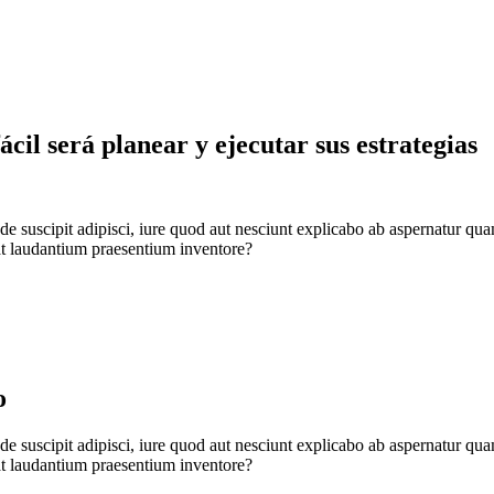
cil será planear y ejecutar sus estrategias
nde suscipit adipisci, iure quod aut nesciunt explicabo ab aspernatur q
t laudantium praesentium inventore?
o
nde suscipit adipisci, iure quod aut nesciunt explicabo ab aspernatur q
t laudantium praesentium inventore?