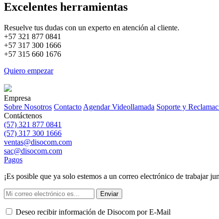
Excelentes herramientas
Resuelve tus dudas con un experto en atención al cliente.
+57
321 877 0841
+57
317 300 1666
+57
315 660 1676
Quiero empezar
Empresa
Sobre Nosotros
Contacto
Agendar Videollamada
Soporte y Reclamac
Contáctenos
(57) 321 877 0841
(57) 317 300 1666
ventas@disocom.com
sac@disocom.com
Pagos
¡Es posible que ya solo estemos a un correo electrónico de trabajar ju
Enviar
Deseo recibir información de Disocom por E-Mail