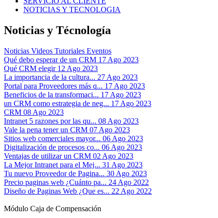
SERVICIO AL CLIENTE
NOTICIAS Y TECNOLOGIA
Noticias y Técnología
Noticias
Videos Tutoriales
Eventos
Qué debo esperar de un CRM
17 Ago 2023
Qué CRM elegir
12 Ago 2023
La importancia de la cultura...
27 Ago 2023
Portal para Proveedores más q...
17 Ago 2023
Beneficios de la transformaci...
17 Ago 2023
un CRM como estrategia de neg...
17 Ago 2023
CRM
08 Ago 2023
Intranet 5 razones por las qu...
08 Ago 2023
Vale la pena tener un CRM
07 Ago 2023
Sitios web comerciales mayor...
06 Ago 2023
Digitalización de procesos co...
06 Ago 2023
Ventajas de utilizar un CRM
02 Ago 2023
La Mejor Intranet para el Mej...
31 Ago 2023
Tu nuevo Proveedor de Pagina...
30 Ago 2023
Precio paginas web ¿Cuánto pa...
24 Ago 2022
Diseño de Paginas Web ¿Que es...
22 Ago 2022
Módulo Caja de Compensación