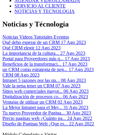
AGENDAR VIDEOLLAMADA
SERVICIO AL CLIENTE
NOTICIAS Y TECNOLOGIA
Noticias y Técnología
Noticias
Videos Tutoriales
Eventos
Qué debo esperar de un CRM
17 Ago 2023
Qué CRM elegir
12 Ago 2023
La importancia de la cultura...
27 Ago 2023
Portal para Proveedores más q...
17 Ago 2023
Beneficios de la transformaci...
17 Ago 2023
un CRM como estrategia de neg...
17 Ago 2023
CRM
08 Ago 2023
Intranet 5 razones por las qu...
08 Ago 2023
Vale la pena tener un CRM
07 Ago 2023
Sitios web comerciales mayor...
06 Ago 2023
Digitalización de procesos co...
06 Ago 2023
Ventajas de utilizar un CRM
02 Ago 2023
La Mejor Intranet para el Mej...
31 Ago 2023
Tu nuevo Proveedor de Pagina...
30 Ago 2023
Precio paginas web ¿Cuánto pa...
24 Ago 2022
Diseño de Paginas Web ¿Que es...
22 Ago 2022
Módulo Calendario y Visitas